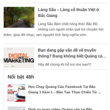
Làng Sấu – Làng cổ thuần Việt ở
Bắc Giang
Làng Sấu đậm chất nông thôn Bắc Bộ,
những con người chân quê trò chuyện hỏi
thăm, giúp đỡ nhau, vẹn nguyên tình làng nghĩa xóm.
Bạn đang gặp vấn đề về truyền
thông? Đang không biết Quảng cáo
thế nào?
Hãy để chúng tôi hỗ trợ cho bạn!!!
Nổi bật 48h
Học Chạy Quảng Cáo Facebook Tại Bắc
Giang 1 Kèm 1 – Đào Tạo Thực Chiến Từ A–
Z
Dịch vụ quay video Quảng cáo tại Bắc