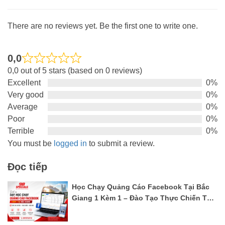
There are no reviews yet. Be the first one to write one.
0,0
Rated
0,0 out of 5 stars (based on 0 reviews)
0,0
Excellent
0%
out
Very good
0%
of
Average
0%
5
Poor
0%
Terrible
0%
You must be
logged in
to submit a review.
Đọc tiếp
Học Chạy Quảng Cáo Facebook Tại Bắc
Giang 1 Kèm 1 – Đào Tạo Thực Chiến Từ
A–Z