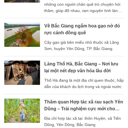
những con người chân quê trò chuyện hỏi
thăm, giúp đỡ nhau, vẹn nguyên tình làng
nghĩa xóm.
Về Bắc Giang ngắm hoa gạo nở đỏ
rực cánh đồng quê
Cây gạo già bên miếu nhỏ thuộc xã Lãng
Sơn, huyện Yên Dũng, TP. Bắc Giang.
Làng Thổ Hà, Bắc Giang – Nơi lưu
lại một nét đẹp văn hóa lâu đời
Thổ Hà đang là một địa chỉ quen thuộc, hấp
dẫn của khách du lịch trong và ngoài nước
Thăm quan Hợp tác xã rau sạch Yên
Dũng – Trải nghiệm cực mới cho
các bé và gia đình
Địa chỉ hợp tác xã tại: thôn Huyện, xã Tiến
Dũng, Yên Dũng, Bắc Giang