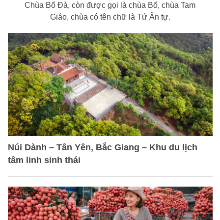
Chùa Bổ Đà, còn được gọi là chùa Bổ, chùa Tam
Giáo, chùa có tên chữ là Tứ Ân tự.
Núi Dành – Tân Yên, Bắc Giang – Khu du lịch
tâm linh sinh thái