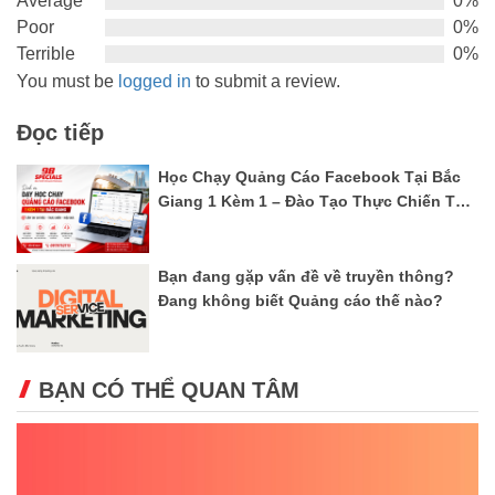
Average
0%
5
Poor
0%
Terrible
0%
You must be
logged in
to submit a review.
Đọc tiếp
Học Chạy Quảng Cáo Facebook Tại Bắc
Giang 1 Kèm 1 – Đào Tạo Thực Chiến Từ
A–Z
Bạn đang gặp vấn đề về truyền thông?
Đang không biết Quảng cáo thế nào?
BẠN CÓ THỂ QUAN TÂM