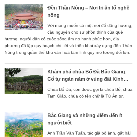
Đền Thần Nông – Nơi tri ân tổ nghề
nông
Với mong muốn có một nơi để dâng hương,
cầu nguyện cho sự phồn thịnh của quê
hương, người dân có cuộc sống ấm no hạnh phúc hơn, địa
phương đã lập quy hoạch chi tiết và triển khai xây dựng đền Thần
Nông trong quần thể khu văn hoá tâm linh quy mô tương đối lớn.
Khám phá chùa Bổ Đà Bắc Giang:
Cổ tự ngàn năm ở vùng đất Kinh
Bắc
Chùa Bổ Đà, còn được gọi là chùa Bổ, chùa
Tam Giáo, chùa có tên chữ là Tứ Ân tự.
Bắc Giang và những điểm đến ít
người biết
Anh Trần Văn Tuấn, tác giả bộ ảnh, gặt hái