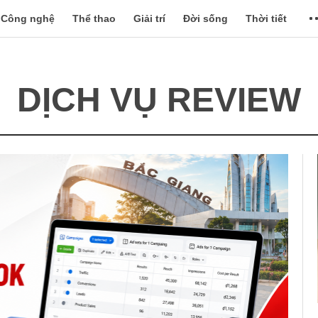
Công nghệ
Thể thao
Giải trí
Đời sống
Thời tiết
DỊCH VỤ REVIEW