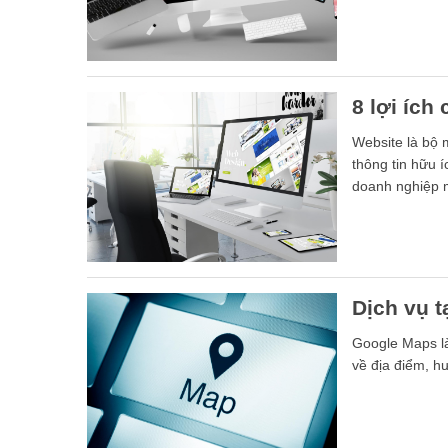
8 lợi ích
Website là bộ 
thông tin hữu 
doanh nghiệp m
của bạn cần phả
nghiệp là rất lớ
Dịch vụ 
Google Maps là
về địa điểm, h