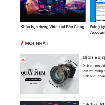
Khóa học dựng Video tại Bắc Giang
Đăng ký 
Accoun
MỚI NHẤT
Dịch vụ 
Dịch vụ làm vi
tâm với mong m
hình ảnh, nhãn
dùng tiềm năn
TikTok Sh