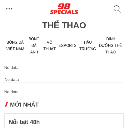
THỂ THAO
BÓNG
DINH
BÓNG ĐÁ
VÕ
HẬU
ĐÁ
ESPORTS
DƯỠNG THỂ
VIỆT NAM
THUẬT
TRƯỜNG
ANH
THAO
No data
No data
No data
MỚI NHẤT
Nổi bật 48h