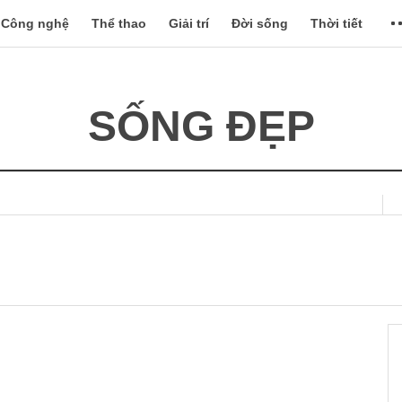
Công nghệ
Thể thao
Giải trí
Đời sống
Thời tiết
SỐNG ĐẸP