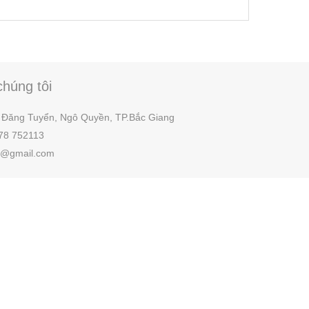
chúng tôi
 Đăng Tuyển, Ngô Quyền,
TP.
Bắc Giang
78 752113
ls@gmail.com