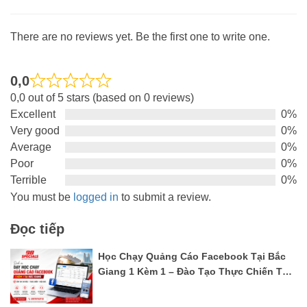
There are no reviews yet. Be the first one to write one.
0,0
Rated
0,0 out of 5 stars (based on 0 reviews)
0,0
Excellent
0%
out
Very good
0%
of
Average
0%
5
Poor
0%
Terrible
0%
You must be
logged in
to submit a review.
Đọc tiếp
Học Chạy Quảng Cáo Facebook Tại Bắc
Giang 1 Kèm 1 – Đào Tạo Thực Chiến Từ
A–Z