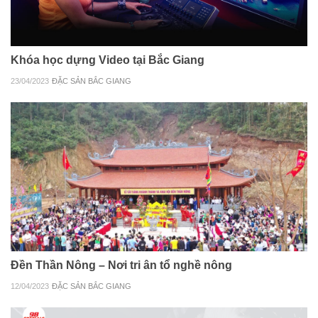
Khóa học dựng Video tại Bắc Giang
23/04/2023
ĐẶC SẢN BẮC GIANG
Đền Thần Nông – Nơi tri ân tổ nghề nông
12/04/2023
ĐẶC SẢN BẮC GIANG